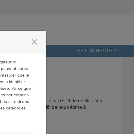
close
SE CONNECTER
gateur ou
s peuvent porter
s'assurer que le
us identifier
lisée. Parce que
toriser certains
us disposez d’un droit d’accès et de rectification
 du site. Si des
ce droit, il vous suffit de nous écrire à
des catégories
 cedex 07