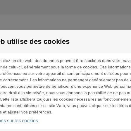
b utilise des cookies
ANDE
GÉRER MES DEMANDES
ultez un site web, des données peuvent être stockées dans votre navi
ir de celui-ci, généralement sous la forme de cookies. Ces information
entions légales
préférences ou sur votre appareil et sont principalement utilisées pour 
ne correctement. Les informations ne permettent généralement pas de vo
 peuvent vous permettre de bénéficier d'une expérience Web personna
t d’accès et de rectification
tre droit à la vie privée, nous vous donnons la possibilité de ne pas au
ormément à la loi Informatique et Libertés du 6 Janvier 1978, vo
Cette liste affichera toujours les cookies nécessaires au fonctionnement
données personnelles vous concernant. Si vous souhaitez exercer 
aires sont utilisés sur ce site Web, vous pouvez cliquer sur les titres 
resse : Fondation Caritas France, 106 rue du Bac, 75341 Paris
s et ajuster vos préférences.
ons sur les cookies