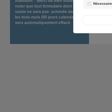
Attention : Merci de bien vouloir
Nécessaires
noter que tout formulaire dont la
saisie ne sera pas achevée dans
les trois mois (90 jours calendaires)
sera automatiquement effacé.