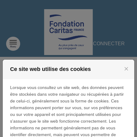
Passer au contenu
SE CONNECTER
Menu
FAQ
close
Ce site web utilise des cookies
Lorsque vous consultez un site web, des données peuvent
J'AI CLIQUÉ SUR "MOT DE PASSE
être stockées dans votre navigateur ou récupérées à partir
PERDU ?" MAIS JE NE REÇOIS PAS
de celui-ci, généralement sous la forme de cookies. Ces
L'EMAIL CONTENANT LE LIEN
informations peuvent porter sur vous, sur vos préférences
PERMETTANT DE DÉFINIR UN
ou sur votre appareil et sont principalement utilisées pour
NOUVEAU MOT DE PASSE.
s'assurer que le site web fonctionne correctement. Les
informations ne permettent généralement pas de vous
identifier directement, mais peuvent vous permettre de