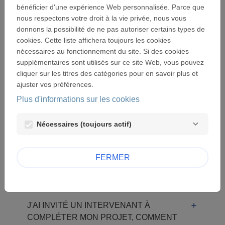
bénéficier d'une expérience Web personnalisée. Parce que
J'AI CLIQUÉ SUR "MOT DE PASSE
nous respectons votre droit à la vie privée, nous vous
PERDU ?" MAIS JE REÇOIS UN
donnons la possibilité de ne pas autoriser certains types de
MESSAGE D'ERREUR QUAND JE
cookies. Cette liste affichera toujours les cookies
CLIQUE SUR LE LIEN REÇU PAR
nécessaires au fonctionnement du site. Si des cookies
EMAIL.
supplémentaires sont utilisés sur ce site Web, vous pouvez
cliquer sur les titres des catégories pour en savoir plus et
ajuster vos préférences.
JE CLIQUE SUR "ECRAN SUIVANT"
Plus d'informations sur les cookies
DANS LE FORMULAIRE MAIS JE
RESTE SUR LA MÊME PAGE.
Nécessaires (toujours actif)
COMMENT PUIS-JE RELIRE LA
FERMER
PREMIÈRE PARTIE DE MON PROJET ?
J'AI INVITÉ UN INTERVENANT À
COMPLÉTER MON PROJET, COMMENT